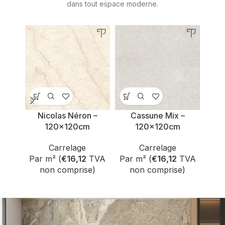
dans tout espace moderne.
Nicolas Néron –
Cassune Mix –
Ch
120x120cm
120x120cm
Carrelage
Carrelage
Par m² (
€
16,12
TVA
Par m² (
€
16,12
TVA
Par
non comprise)
non comprise)
n