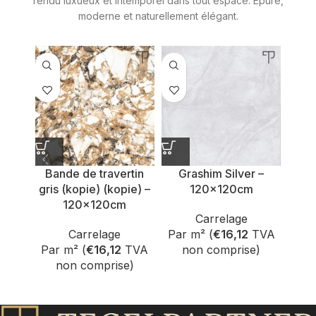
rendu luxueux et intemporel dans tout espace. Épuré,
moderne et naturellement élégant.
Bande de travertin
Grashim Silver –
C
gris (kopie) (kopie) –
120x120cm
120x120cm
Carrelage
Carrelage
Par m² (
€
16,12
TVA
Par
Par m² (
€
16,12
TVA
non comprise)
n
non comprise)