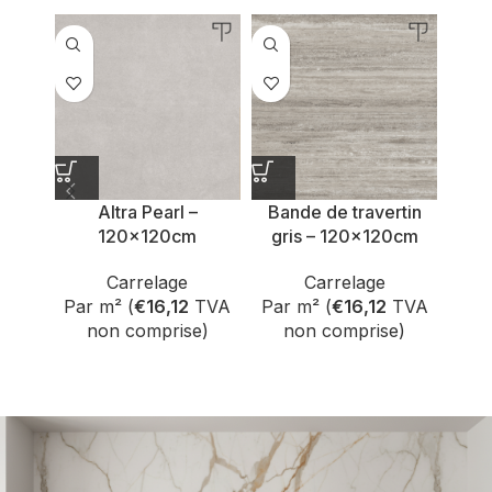
Altra Pearl –
Bande de travertin
Ban
120x120cm
gris – 120x120cm
Carrelage
Carrelage
Par m² (
€
16,12
TVA
Par m² (
€
16,12
TVA
non comprise)
non comprise)
Par
n