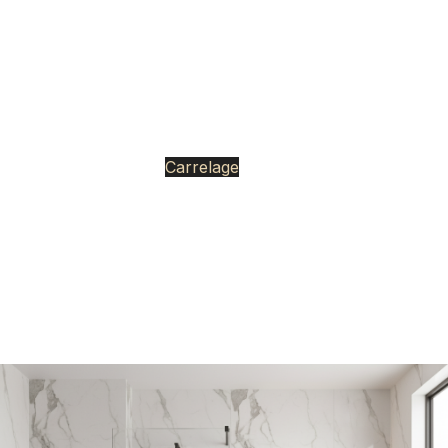
écouvrez les plus beaux styles Hotel Chic et Japandi, les
uxueux aspects du marbre et les tons naturels apaisants,
sans les prix élevés des magasins de carrelage
traditionnels.
Carrelage