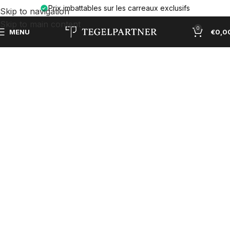
Prix imbattables sur les carreaux exclusifs
Skip to navigation
Skip to main content
0
MENU
€
0,0
PRIX DE GROS POUR LES
PARTICULIERS
pportez du caractère et de l’élégance à n’importe quelle
pièce grâce à nos carreaux soigneusement sélectionnés.
Grâce à l’importation directe, nous proposons des
carreaux de qualité A au prix le plus bas du marché.