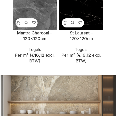
Mantra Charcoal –
St Laurent –
120x120cm
120x120cm
Tegels
Tegels
Per m² (
€
16,12
excl.
Per m² (
€
16,12
excl.
Per 
BTW)
BTW)