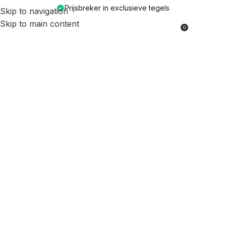
Prijsbreker in exclusieve tegels
Skip to navigation
Skip to main content
0
MENU
€
0,00
GROOTHANDEL PRIJZEN
VOOR PARTICULIEREN
Breng karakter en klasse in elke ruimte met onze
zorgvuldig geselecteerde tegels. Dankzij rechtstreekse
import bieden wij A kwaliteit tegels voor de allerlaagste
prijs in de markt.
Ontdek de mooiste Hotel Chique en Japandi stijlen, luxe