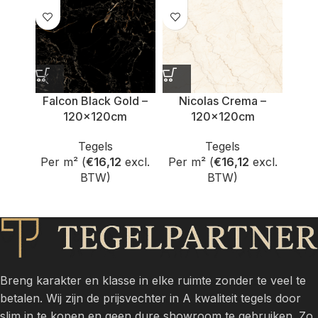
Falcon Black Gold –
Nicolas Crema –
Ty
120x120cm
120x120cm
Tegels
Tegels
Per m² (
€
16,12
excl.
Per m² (
€
16,12
excl.
Per 
BTW)
BTW)
Breng karakter en klasse in elke ruimte zonder te veel te
betalen. Wij zijn de prijsvechter in A kwaliteit tegels door
slim in te kopen en geen dure showroom te gebruiken. Zo