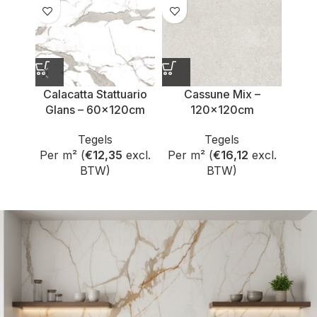
Calacatta Stattuario
Cassune Mix –
Glans – 60x120cm
120x120cm
Tegels
Tegels
Per m² (
€
12,35
excl.
Per m² (
€
16,12
excl.
Per 
BTW)
BTW)