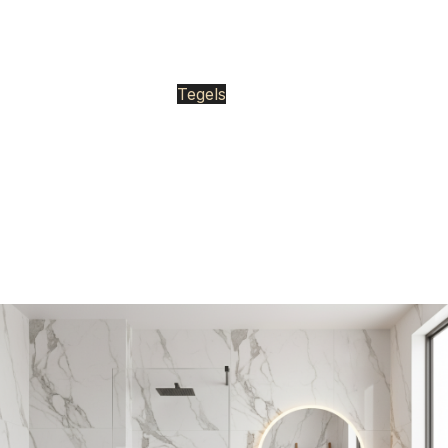
marmerlooks en rustige natuurtinten, zonder de hoge
prijzen van traditionele tegelzaken.
Tegels